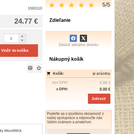
5
/
5
1000110
24.77 €
Zdieľanie
Zdieľať aktuálnu stránku
Vložiť do košíka
Nákupný košík
Košík:
je prázdny
bez DPH:
0.00 €
s DPH:
0.00 €
Zobraziť
Podeľte sa o pozitívnu skúsenosť z
našej spolupráce a odporučte nás
Vašim známym a priateľom:
ačky WoodWick.