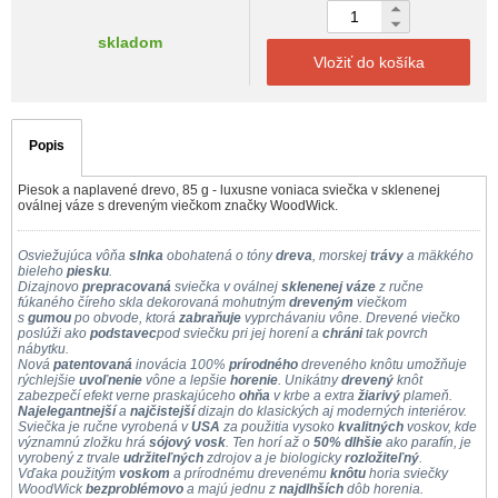
skladom
Vložiť do košíka
Popis
Piesok a naplavené drevo, 85 g - luxusne voniaca sviečka v sklenenej
oválnej váze s dreveným viečkom značky WoodWick.
Osviežujúca vôňa
slnka
obohatená o tóny
dreva
, morskej
trávy
a mäkkého
bieleho
piesku
.
Dizajnovo
prepracovaná
sviečka v oválnej
sklenenej váze
z ručne
fúkaného číreho skla dekorovaná mohutným
dreveným
viečkom
s
gumou
po obvode, ktorá
zabraňuje
vyprchávaniu vône. Drevené viečko
poslúži ako
podstavec
pod sviečku pri jej horení a
chráni
tak povrch
nábytku.
Nová
patentovaná
inovácia 100%
prírodného
dreveného knôtu umožňuje
rýchlejšie
uvoľnenie
vône a lepšie
horenie
. Unikátny
drevený
knôt
zabezpečí efekt verne praskajúceho
ohňa
v krbe a extra
žiarivý
plameň.
Najelegantnejší
a
najčistejší
dizajn do klasických aj moderných interiérov.
Sviečka je ručne vyrobená v
USA
za použitia vysoko
kvalitných
voskov, kde
významnú zložku hrá
sójový vosk
. Ten horí až o
50% dlhšie
ako parafín, je
vyrobený z trvale
udržiteľných
zdrojov a je biologicky
rozložiteľný
.
Vďaka použitým
voskom
a prírodnému drevenému
knôtu
horia sviečky
WoodWick
bezproblémovo
a majú jednu z
najdlhších
dôb horenia.