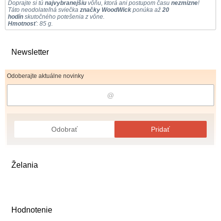
Doprajte si tú
najvybranejšiu
vôňu, ktorá ani postupom času
nezmizne
!
Táto neodolateľná sviečka
značky WoodWick
ponúka až
20
hodín
skutočného potešenia z vône.
Hmotnosť
: 85 g.
Newsletter
Odoberajte aktuálne novinky
Odobrať
Pridať
Želania
Hodnotenie